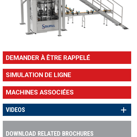
DEMANDER À ÊTRE RAPPELÉ
SIMULATION DE LIGNE
MACHINES ASSOCIÉES
×
VIDEOS
DOWNLOAD RELATED BROCHURES