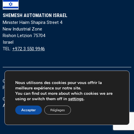
SHEMESH AUTOMATION ISRAEL
Minister Haim Shapira Street 4
New Industrial Zone
Rishon Letzion 75704
Israel
TEL:
+972 3 550 9946
Conditions générales
|
Politique de confidentialité
|
Cookie
Nous utilisons des cookies pour vous offrir la
Policy
|
Accessibility Statement
meilleure expérience sur notre site.
You can find out more about which cookies we are
using or switch them off in
settings
.
Copyright © 2026 Tous les droits sont réservés à Shemesh
Automation Ltd.
Accepter
Réglages