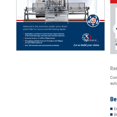
Rem
Con
aut
Be
E
B