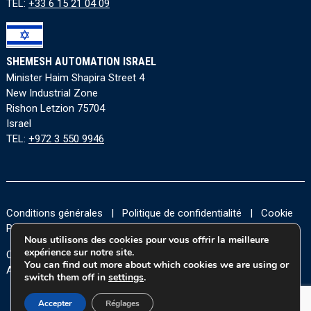
TEL:
+33 6 15 21 04 09
SHEMESH AUTOMATION ISRAEL
Minister Haim Shapira Street 4
New Industrial Zone
Rishon Letzion 75704
Israel
TEL:
+972 3 550 9946
Conditions générales
|
Politique de confidentialité
|
Cookie
Policy
|
Accessibility Statement
Nous utilisons des cookies pour vous offrir la meilleure
expérience sur notre site.
Copyright © 2026 Tous les droits sont réservés à Shemesh
You can find out more about which cookies we are using or
Automation Ltd.
switch them off in
settings
.
Accepter
Réglages