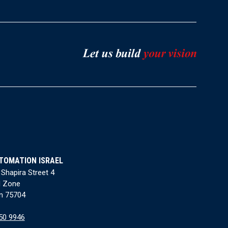
TOMATION ISRAEL
 Shapira Street 4
l Zone
n 75704
50 9946