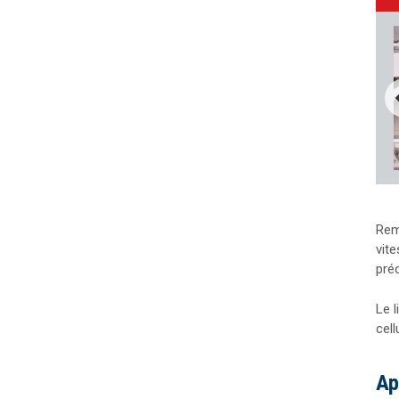
Rem
vite
préc
Le 
cell
Ap