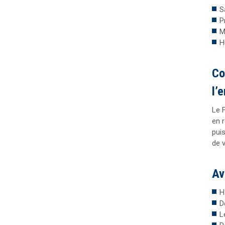
S
P
M
H
Co
l’
Le 
en 
pui
de 
Av
H
D
L