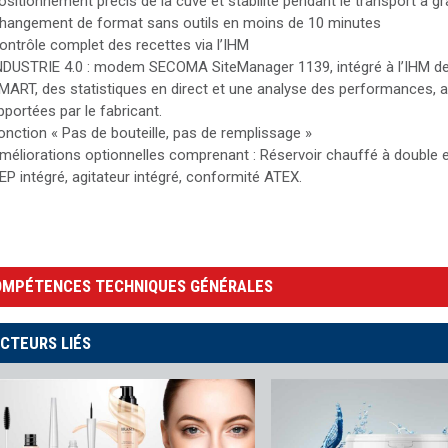
ositionnement précis de la cuve et stabilité pendant le transport à gr
hangement de format sans outils en moins de 10 minutes
ontrôle complet des recettes via l’IHM
NDUSTRIE 4.0 : modem SECOMA SiteManager 1139, intégré à l’IHM de
MART, des statistiques en direct et une analyse des performances, ai
pportées par le fabricant.
onction « Pas de bouteille, pas de remplissage »
méliorations optionnelles comprenant : Réservoir chauffé à double e
EP intégré, agitateur intégré, conformité ATEX.
OMPÉTENCES TECHNIQUES GÉNÉRALES
CTEURS LIÉS