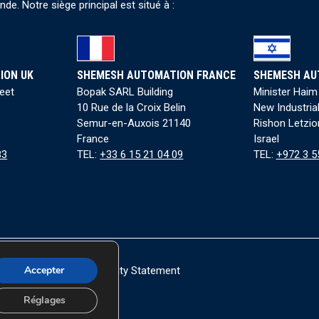
e. Notre siège principal est situé à :
ION UK
SHEMESH AUTOMATION FRANCE
SHEMESH AU
reet
Bopak SARL Building
Minister Haim
10 Rue de la Croix Belin
New Industria
Semur-en-Auxois 21140
Rishon Letzio
France
Israel
83
TEL:
+33 6 15 21 04 09
TEL:
+972 3 5
Accepter
okie Policy
|
Accessibility Statement
h Automation Ltd.
Réglages