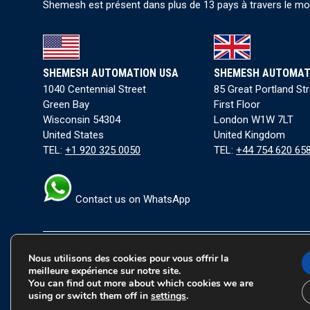
Shemesh est présent dans plus de 13 pays à travers le mond
SHEMESH AUTOMATION USA
SHEMESH AUTOMAT
1040 Centennial Street
85 Great Portland St
Green Bay
First Floor
Wisconsin 54304
London W1W 7LT
United States
United Kingdom
TEL:
+1 920 325 0050
TEL:
+44 754 620 65
Contact us on WhatsApp
Nous utilisons des cookies pour vous offrir la
Conditions générales
|
Politique de confidentialité
|
Co
meilleure expérience sur notre site.
You can find out more about which cookies we are
Copyright © 2026 Tous les droits sont réservés à Shemes
using or switch them off in
settings
.