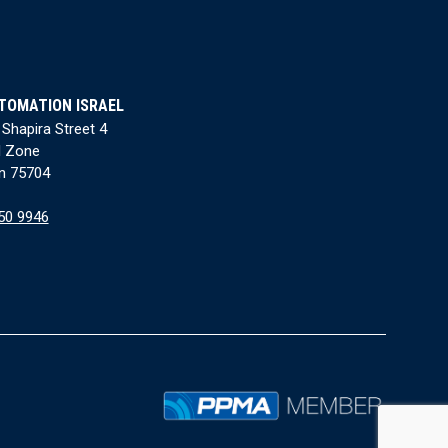
TOMATION ISRAEL
 Shapira Street 4
l Zone
n 75704
50 9946