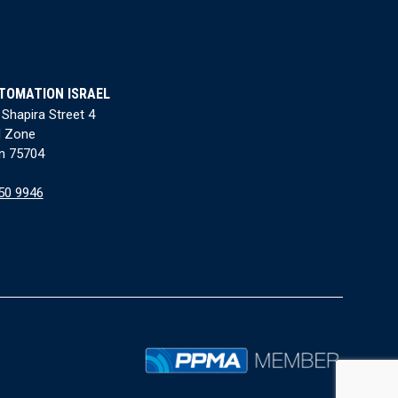
TOMATION ISRAEL
 Shapira Street 4
l Zone
n 75704
50 9946