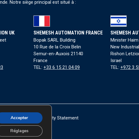
e. Notre siège principal est situé à :
ION UK
SHEMESH AUTOMATION FRANCE
SHEMESH AU
reet
Bopak SARL Building
Minister Haim
10 Rue de la Croix Belin
New Industria
Semur-en-Auxois 21140
Rishon Letzio
France
Israel
83
TEL:
+33 6 15 21 04 09
TEL:
+972 3 5
Accepter
okie Policy
|
Accessibility Statement
h Automation Ltd.
Réglages