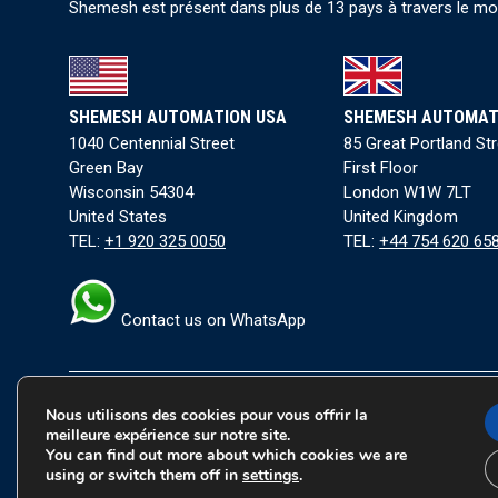
Shemesh est présent dans plus de 13 pays à travers le mond
SHEMESH AUTOMATION USA
SHEMESH AUTOMAT
1040 Centennial Street
85 Great Portland St
Green Bay
First Floor
Wisconsin 54304
London W1W 7LT
United States
United Kingdom
TEL:
+1 920 325 0050
TEL:
+44 754 620 65
Contact us on WhatsApp
Nous utilisons des cookies pour vous offrir la
Conditions générales
|
Politique de confidentialité
|
Co
meilleure expérience sur notre site.
You can find out more about which cookies we are
Copyright © 2026 Tous les droits sont réservés à Shemes
using or switch them off in
settings
.